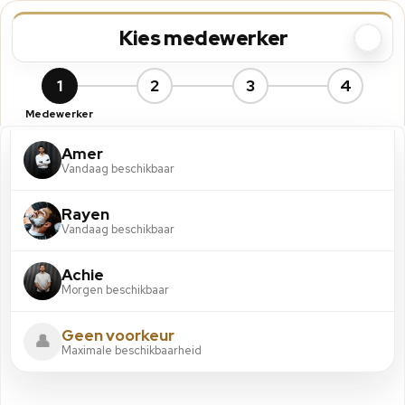
Kies medewerker
1
2
3
4
Medewerker
Amer
Vandaag beschikbaar
Rayen
Vandaag beschikbaar
Achie
Morgen beschikbaar
Geen voorkeur
👤
Maximale beschikbaarheid